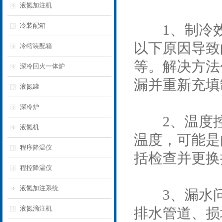
液氮加注机
冷装配箱
1、制冷效
以下原因导致
冷缩装配箱
等。解决方法
深冷回火一体炉
漏并重新充填
液氮罐
深冷炉
2、温度控
液氮机
温度，可能是
程序降温仪
括检查并更换
程控降温仪
液氮加注系统
3、漏水问
液氮滴注机
排水管道、损