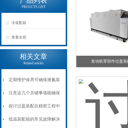
产品列表
PROUCTS LIST
冷装配箱
查看全部
相关文章
发动机零部件过盈装
Related articles
定期维护保养可确保液氮装
配箱的正常运行
注意这几个关键事项能确保
选到需求的液氮装配箱
探讨过盈装配在精密工程中
的关键作用
低温装配箱的常见故障解决